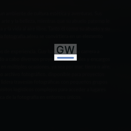
n ambiente de cultura estética y aventuras. Sus
l arte y la belleza, mientras que su abuelo paterno le
a y la vida al aire libre. Tanto él como su abuelo y su
la fotografía aérea se convirtiera en un elemento
 de experiencia, Guy ha dedicado su carrera a
ado a cabo diversos proyectos editoriales y encargos
en múltiples ocasiones, ya sea por mar, tierra o aire.
nso archivo fotográfico, disponible para proyectos
 lidera travesías fotográficas con pequeños grupos
isitos logísticos complejos para acceder a lugares
a de la fotografía en entornos únicos.