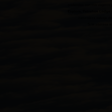
preferidos con mis viajeros
Explora, Petrohue Lodge 
naturaleza salvaje d
Si te interesa 