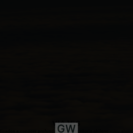
VIAJES
icados a conocer profundamente el territorio chileno
estoy ahora 