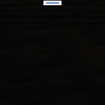
 participante de las travesías fotográfica, los programas diseñados y g
y Extremo Norte
están diseñados para brindarles la mejor experiencia
e una forma segura y amable es mi forma de conectar con nuestro entorn
alguno de los destinos escríbeme a mi correo para más información, val