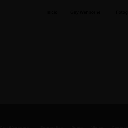
Inicio
Guy Wenborne
Fotog
Guy Wenborne
Fotografías
Prints
Viajes
Contact