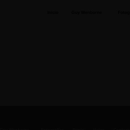
Inicio
Guy Wenborne
Fotog
Guy Wenborne
Fotografías
Prints
Viajes
Contact