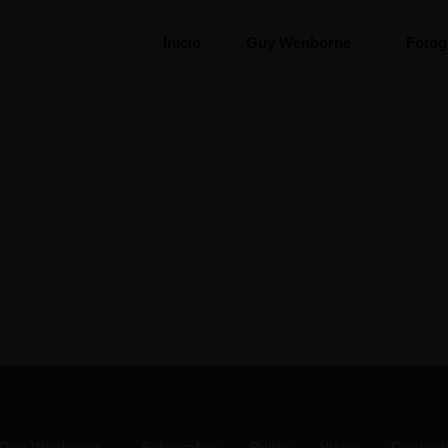
Inicio
Guy Wenborne
Fotog
Guy Wenborne
Fotografías
Prints
Viajes
Contact