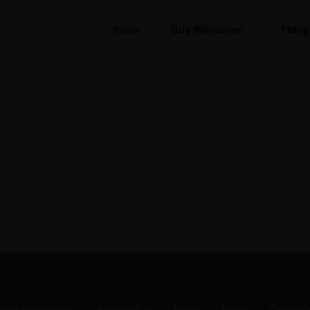
Inicio
Guy Wenborne
Fotog
Guy Wenborne
Fotografías
Prints
Viajes
Contact