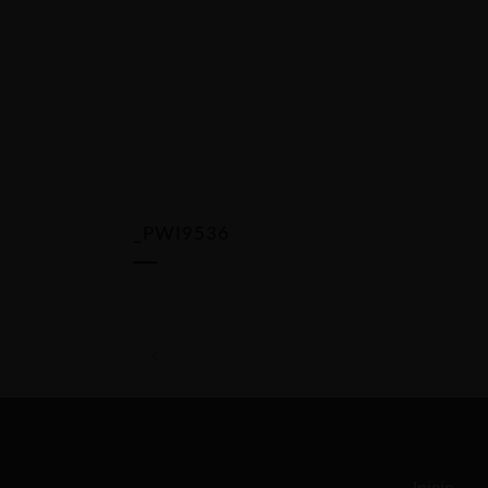
_PWI9536
Inicio